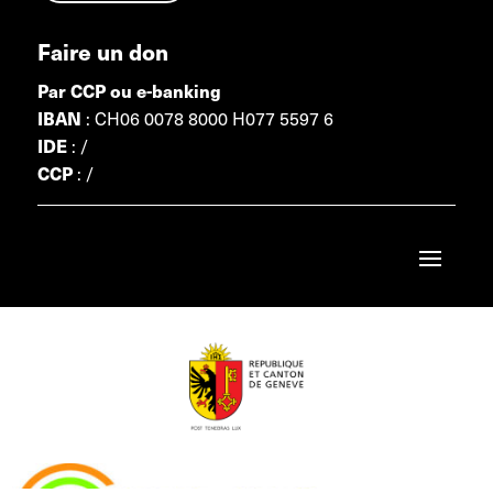
Faire un don
Par CCP ou e-banking
: CH06 0078 8000 H077 5597 6
IBAN
: /
IDE
: /
CCP