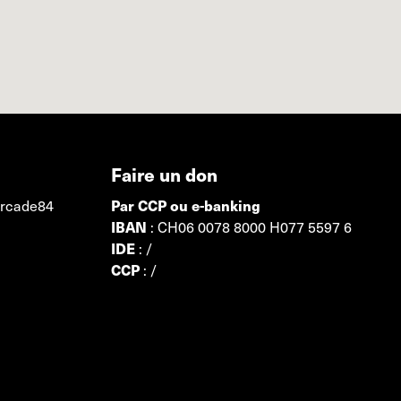
Faire un don
Par CCP ou e-banking
 Arcade84
IBAN
: CH06 0078 8000 H077 5597 6
IDE
: /
CCP
: /